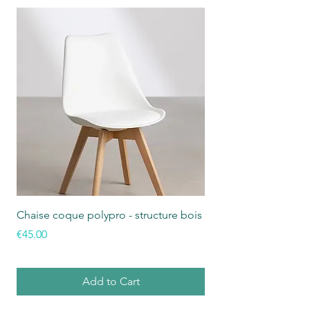
Chaise coque polypro - structure bois
Chaise empilable doss
polypro
Price
€45.00
Price
€50.00
Add to Cart