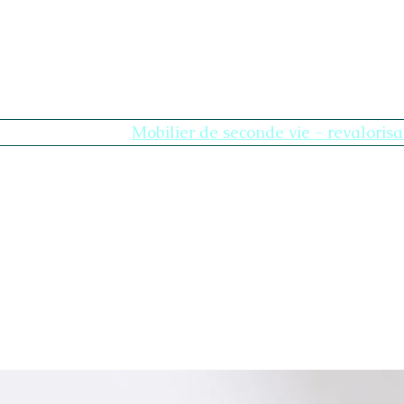
age
Nouvelle page
Mobilier de seconde vie - revalorisa
Our Universes
Plus