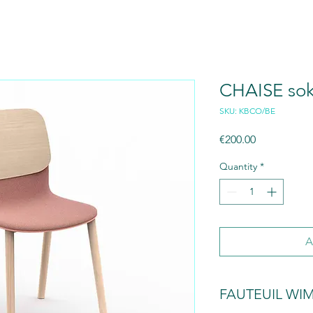
CHAISE sok
SKU: KBCO/BE
Price
€200.00
Quantity
*
A
FAUTEUIL WI