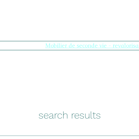
age
Nouvelle page
Mobilier de seconde vie - revalorisa
Our Universes
Plus
search results