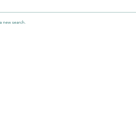
 a new search.
Nous contacter
15 rue de la Briqueterie DOMONT 95330
©2021 by mbs
GTC