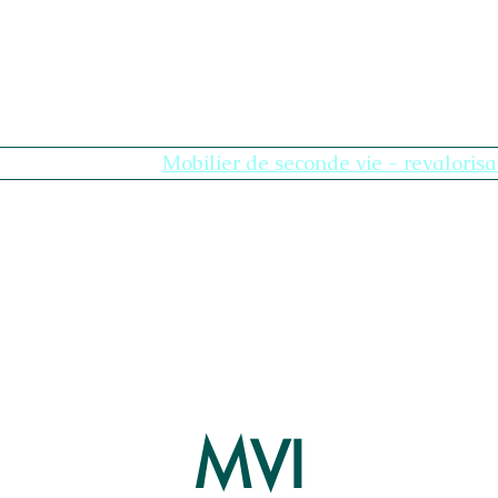
age
Nouvelle page
Mobilier de seconde vie - revalorisa
Our Universes
Plus
MVI