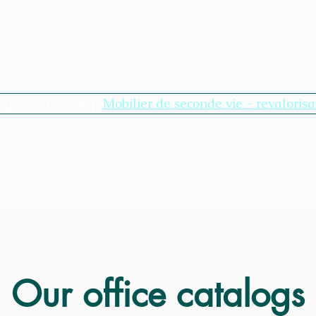
age
Nouvelle page
Mobilier de seconde vie - revalorisa
Our Universes
Plus
Our office catalogs