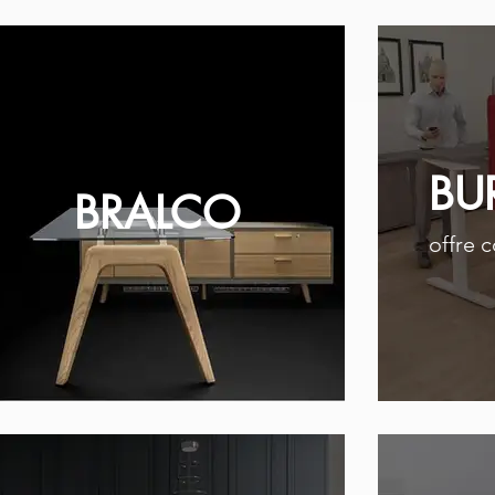
BU
BRALCO
offre 