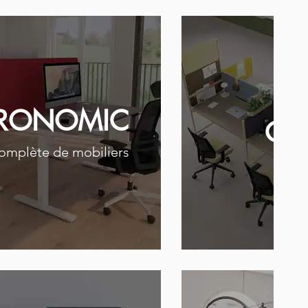
RONOMIC
CL
complète de mobiliers