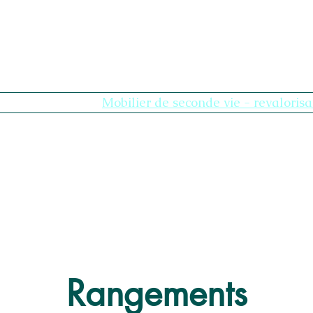
Compte MBS
Mobilier de seconde vie - revalorisa
Rangements