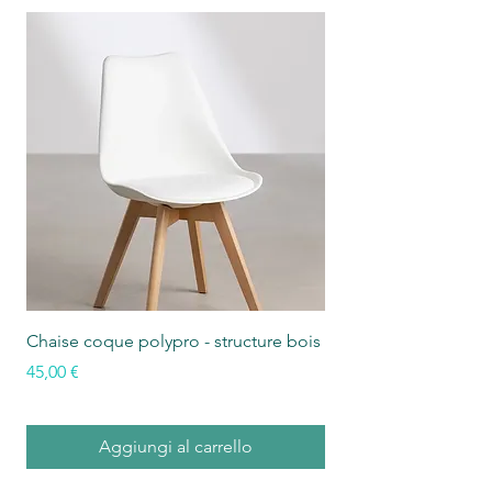
Chaise coque polypro - structure bois
Chaise empilable doss
polypro
Prezzo
45,00 €
Prezzo
50,00 €
Aggiungi al carrello