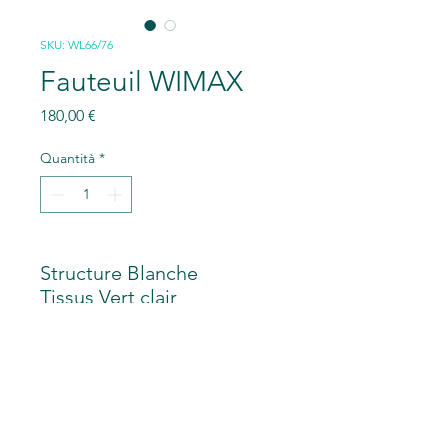
SKU: WL66/76
Fauteuil WIMAX
Prezzo
180,00 €
Quantità
*
Structure Blanche
Tissus Vert clair
FAUTEUIL WIMAX
Tissus vert clair
MOBILIER D'OCCASION
Structure alu
Accotoirs réglables