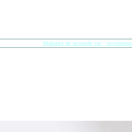
age
Nouvelle page
Mobilier de seconde vie - revalorisa
I nostri universi
Plus