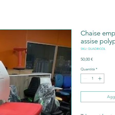
Chaise empi
assise poly
SKU: QUADRICOL
Prezzo
50,00 €
Quantità
*
Aggi