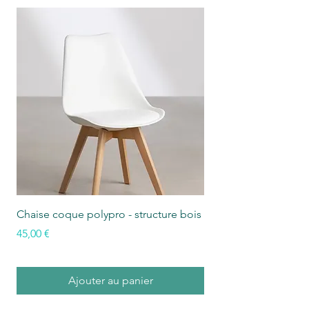
Chaise coque polypro - structure bois
Chaise empilable doss
polypro
Prix
45,00 €
Prix
50,00 €
Ajouter au panier