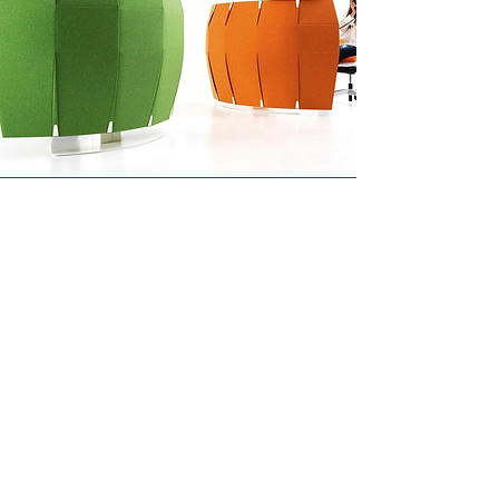
Catalogue IVM Funny-sat
Scaricare