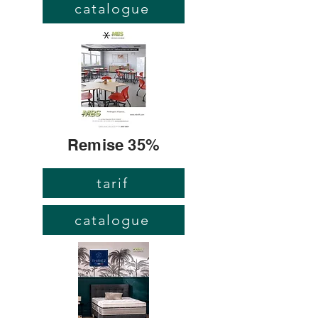
catalogue
Remise 35%
tarif
catalogue