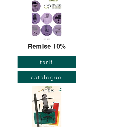
Remise 10%
tarif
catalogue