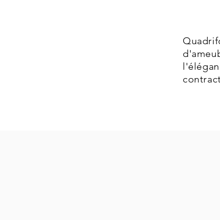
Quadri
d'ameu
l'éléga
contract