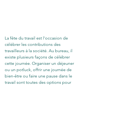
La fête du travail est l'occasion de 
célébrer les contributions des 
travailleurs à la société. Au bureau, il 
existe plusieurs façons de célébrer 
cette journée. Organiser un déjeuner 
ou un potluck, offrir une journée de 
bien-être ou faire une pause dans le 
travail sont toutes des options pour 
célébrer cette journée. Ces activités 
permettront aux membres de l'équipe 
de renforcer les relations, de se 
détendre et d'être plus motivés et 
productifs. N'oubliez pas de célébrer 