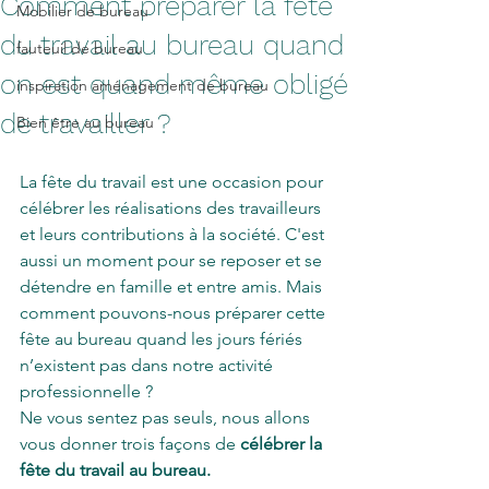
Comment préparer la fête
Mobilier de bureau
du travail au bureau quand
fauteuil de bureau
on est quand même obligé
inspiration aménagement de bureau
de travailler ?
Bien être au bureau
La fête du travail est une occasion pour 
célébrer les réalisations des travailleurs 
et leurs contributions à la société. C'est 
aussi un moment pour se reposer et se 
détendre en famille et entre amis. Mais 
comment pouvons-nous préparer cette 
fête au bureau quand les jours fériés 
n’existent pas dans notre activité 
professionnelle ? 
Ne vous sentez pas seuls, nous allons 
vous donner trois façons de 
célébrer la 
fête du travail au bureau.