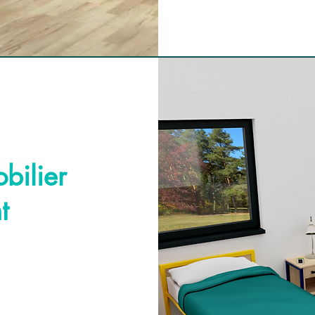
bilier
t