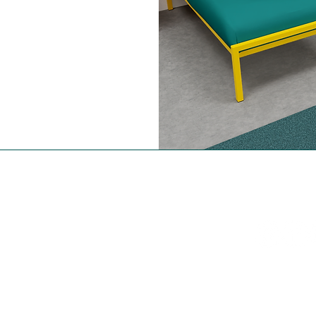
Nous contacter
15 rue de la Briqueterie DOMONT 95330
©2021 di mbs