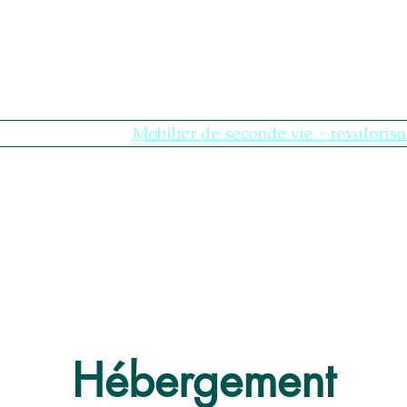
age
Nouvelle page
Mobilier de seconde vie - revalorisa
I nostri universi
Plus
Hébergement