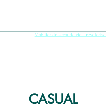
Compte MBS
Mobilier de seconde vie - revalorisa
CASUAL