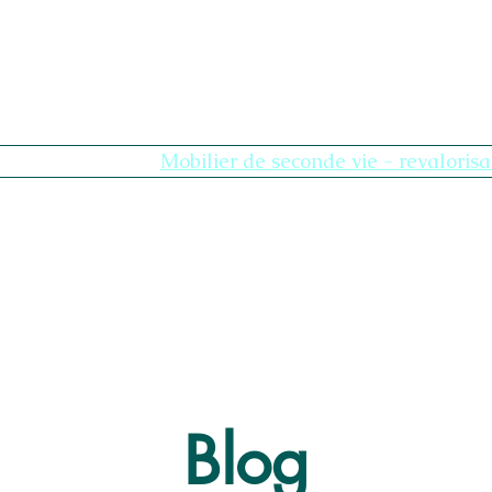
Compte MBS
Mobilier de seconde vie - revalorisa
Blog