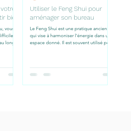
 votre
Utiliser le Feng Shui pour
ir bien
aménager son bureau
au, vous
Le Feng Shui est une pratique ancienne
ifficile de
qui vise à harmoniser l'énergie dans un
 au long
espace donné. Il est souvent utilisé pour
aménager les...